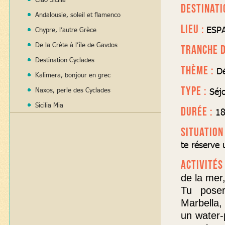
DESTINATI
Andalousie, soleil et flamenco
LIEU :
ESP
Chypre, l’autre Grèce
De la Crète à l’île de Gavdos
TRANCHE D
Destination Cyclades
THÈME :
Dé
Kalimera, bonjour en grec
TYPE :
Séjo
Naxos, perle des Cyclades
Sicilia Mia
DURÉE :
18
SITUATION 
te réserve 
ACTIVITÉS
de la mer,
Tu poser
Marbella,
un water-