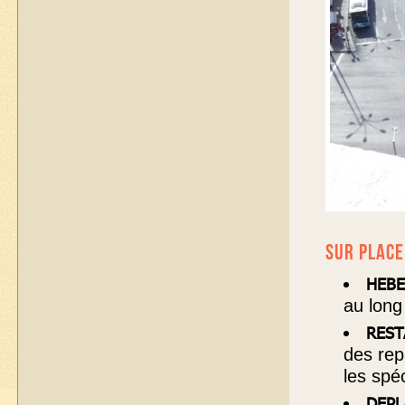
SUR PLACE
HEB
au long
REST
des rep
les spéc
DEPL