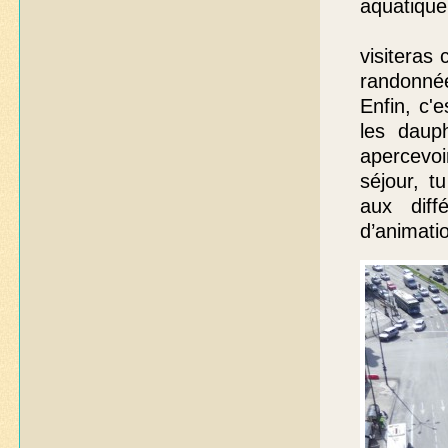
a
visiteras 
randonnée
Enfin, c'
les daup
apercevoi
séjour, t
aux diff
d’animati